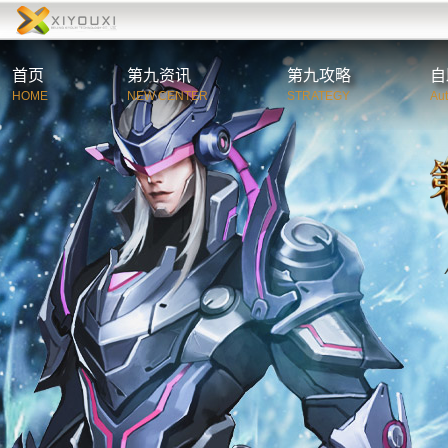
首页
第九资讯
第九攻略
自
HOME
NEW CENTER
STRATEGY
Au
综合资讯
第
官方公告
新
游戏新闻
职
活动新闻
特
玩家必读
游
C