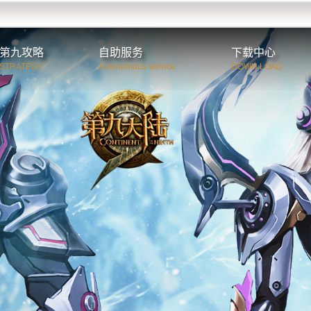
第九攻略
自助服务
下载中心
STRATEGY
Autonomous service
DOWN LOAD
第九世界观
CDkey兑换
客户端与补丁
新手入门
二级密码初始化
游戏视频
职业介绍
游戏原画
特色系统
游戏壁纸
游戏系统
游戏截图
C9资料站