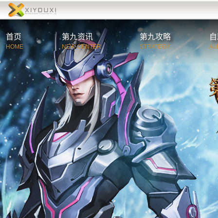
首页
第九资讯
第九攻略
自
HOME
NEW CENTER
STRATEGY
Au
综合资讯
第
官方公告
新
游戏新闻
职
活动新闻
特
玩家必读
游
C