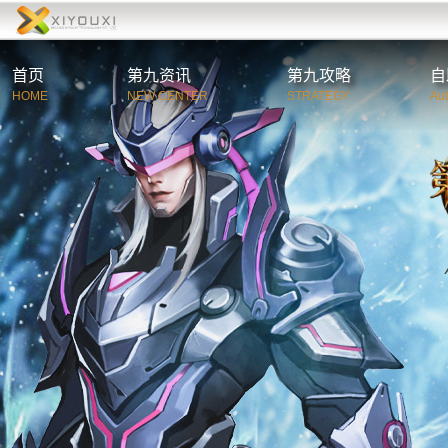
首页
第九资讯
第九攻略
自
HOME
NEW CENTER
STRATEGY
Au
综合资讯
第
官方公告
新
游戏新闻
职
活动新闻
特
玩家必读
游
C