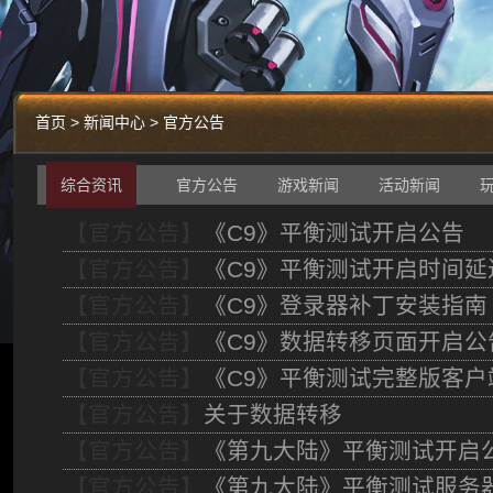
首页 > 新闻中心 > 官方公告
综合资讯
官方公告
游戏新闻
活动新闻
【官方公告】
《C9》平衡测试开启公告
【官方公告】
《C9》平衡测试开启时间延
【官方公告】
《C9》登录器补丁安装指南
【官方公告】
《C9》数据转移页面开启公
【官方公告】
《C9》平衡测试完整版客户
【官方公告】
关于数据转移
【官方公告】
《第九大陆》平衡测试开启
【官方公告】
《第九大陆》平衡测试服务