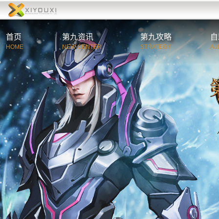
首页
第九资讯
第九攻略
自
HOME
NEW CENTER
STRATEGY
Au
综合资讯
第
官方公告
新
游戏新闻
职
活动新闻
特
玩家必读
游
C