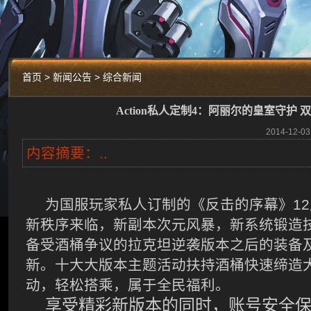
首页 > 新闻公告 > 综合新闻
Action私人定制4：阿丽尔的皇室守护 
2014-12
内容摘要：..
为国服玩家私人订制的《反击的序幕》
12
新秩序来临，新副本次元风暴，新系统锻造
备受酒桶争议的拉克坦逆袭版本之后的装备
新。十大大版本主题活动扶持酒桶快速缔造
动，轻松搭乘，属于全民福利。
享受精彩新版本的同时，账号安全