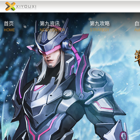
首页
第九资讯
第九攻略
自
HOME
NEW CENTER
STRATEGY
Au
综合资讯
第
官方公告
新
游戏新闻
职
活动新闻
特
玩家必读
游
C