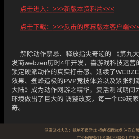
点击进入：
>>>
新版本资料片
<<<
点击下载：
>>>
反击的序幕版本客户端
<<
解除动作禁忌、释放指尖奇迹的 《第九
发商webzen历时4年开发，喜游戏科技运营
锁定硬派动作的真实打击感、延续了WEBZE
效果、登峰造极的PVP竞技体验以及紧张刺
大陆》成为动作网游之精华。复活测试期间
环境做出了巨大的 调整改变，每一个C9玩
奇。
健康游戏忠告：抵制不良游戏 拒绝盗版游戏 注意自我
京公网安备11010502030431
京ICP