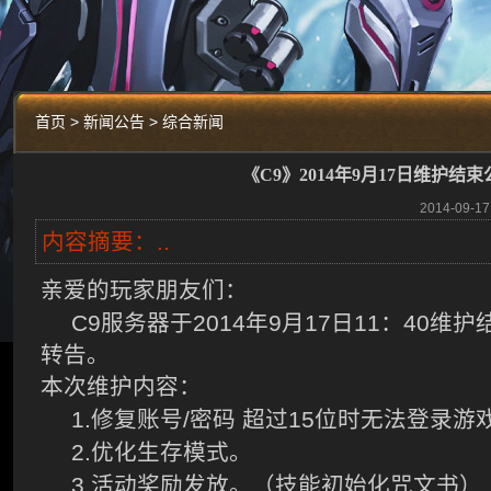
首页 > 新闻公告 > 综合新闻
《C9》2014年9月17日维护结束
2014-09
内容摘要：..
亲爱的玩家朋友们：
C9
2014
9
17
11
40
服务器于
年
月
日
：
维护
转告。
本次维护内容：
1.
/
15
修复账号
密码
超过
位时无法登录游
2.
。
优化生存模式
3.
活动奖励发放。（技能初始化咒文书）