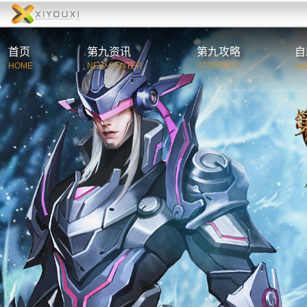
首页
第九资讯
第九攻略
自
HOME
NEW CENTER
STRATEGY
Au
综合资讯
第
官方公告
新
游戏新闻
职
活动新闻
特
玩家必读
游
C