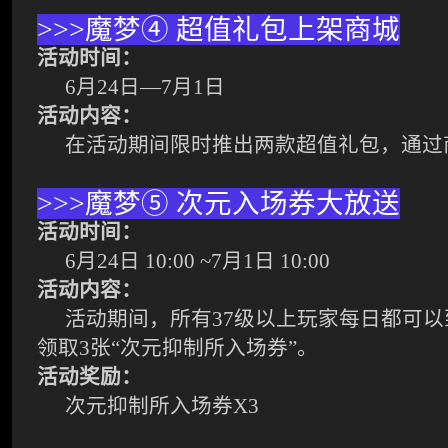
>>>
魔梦
④
超值礼包上架商城
活动时间：
6
月
24
日
—7
月
1
日
活动内容：
在活动期间限时推出两款超值礼包，通过
>>>
魔梦
⑤
次元入场券大放送
活动时间：
6
月
24
日
10:00 ~7
月
1
日
10:00
活动内容：
活动期间，所有
37
级以上玩家每日都可以
领取
3
张“次元抑制所入场券”。
活动奖励：
次元抑制所入场券
X3