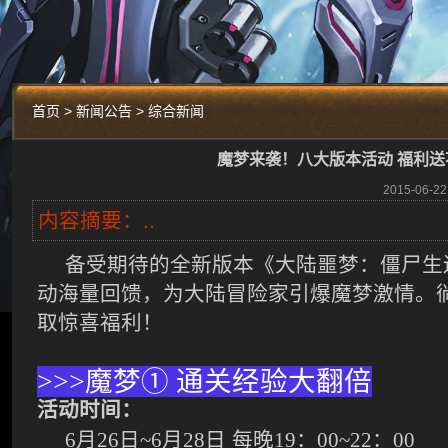
首页 > 新闻公告 > 综合新闻
魔梦来袭！八大版本活动 福利送
2015-06
内容摘要：..
备受期待的全新版本《大陆噩梦：僵尸生
动海量回馈，为大陆冒险家引爆魔梦激情。
取惊喜福利！
>>>
魔梦
①
通关经验大翻倍
活动时间：
6
月
26
日
~6
月
28
日
每晚
19
：
00~22
：
00