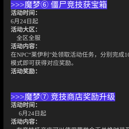
>>>
魔梦
⑥
僵尸竞技获宝箱
活动时间：
6
月
24
日起
活动大区：
全区全服
活动内容：
在
NPC
“莱伊利
”
处领取活动任务，分别完成
1
模式即可获得对应奖励。
活动奖励：
>>>
魔梦⑦
竞技商店奖励升级
活动时间：
6
月
24
日起
活动内容：