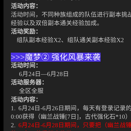
活动内容：
活动时间，不同种族组成的队伍进行副本挑
经验以及双倍副本通关经验加成。
活动奖励：
组队副本经验
X2
、组队通关副本经验
X2
>>>
魔梦
②
强化风暴来袭
活动时间：
6
月
24
日
—6
月
28
日
活动服务器：
全区全服
活动内容：
1.
6
月
24
日
-6
月
26
日期间，每天有登录记录
0:00
获得（幽兰战锤
[7
日
]，古代强化石*10
2.
6
月
24
日
-6
月
28
日期间，只要把（幽兰战