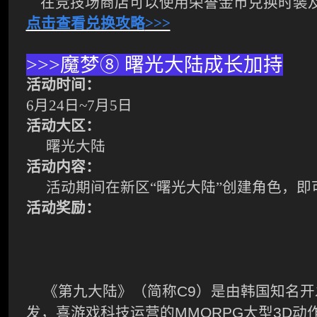
在竞技场商店可以使用荣誉金币兑换时装
点击查看兑换攻略
>>>
>>>
魔梦
⑧
曙光大陆成长加持
活动时间：
6
月
24
日
~7
月
5
日
活动大区：
曙光大陆
活动内容：
活动期间在新区“曙光大陆”创建角色，即
活动奖励：
C9
《第九大陆》（简称
）是由韩国知名开
MMORPG
3D
发，喜游戏科技运营的
大型
动