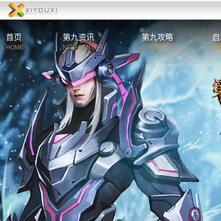
首页
第九资讯
第九攻略
自
HOME
NEW CENTER
STRATEGY
Au
综合资讯
第
官方公告
新
游戏新闻
职
活动新闻
特
玩家必读
游
C