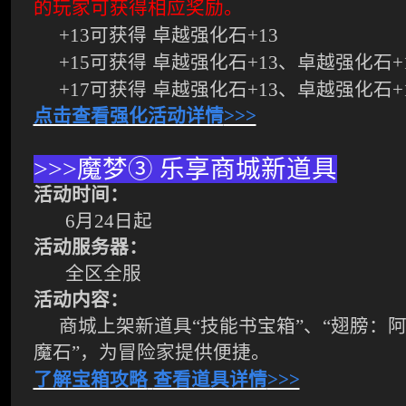
的玩家可获得相应奖励。
+13
可获得
卓越强化石
+13
+15
可获得
卓越强化石
+13
、卓越强化石
+
+17
可获得
卓越强化石
+13
、卓越强化石
+
点击查看强化活动详情
>>>
>>>
魔梦
③
乐享商城新道具
活动时间：
6
月
24
日起
活动服务器：
全区全服
活动内容：
商城上架新道具“技能书宝箱
”
、
“
翅膀：
魔石
”
，为冒险家提供便捷。
了解宝箱攻略
查看道具详情
>>>