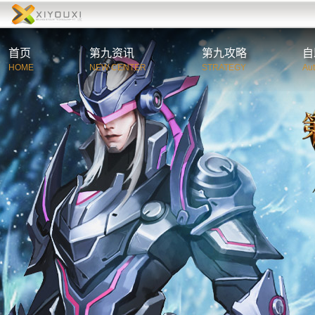
首页
第九资讯
第九攻略
自
HOME
NEW CENTER
STRATEGY
Au
综合资讯
第
官方公告
新
游戏新闻
职
活动新闻
特
玩家必读
游
C