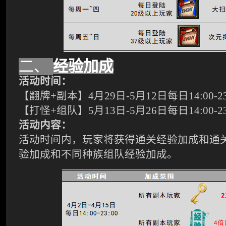
二、
经验加成
活动
时间：
【翻牌
+副本】
4
月
29
日
-
5
月
12
日
每
日
14:00-2
【打怪
+组队】
5
月
13
日
-
5
月
26
日每日
14:00-2
活动
内容：
活动时间内，玩家将获得通关经验加成和通
验加成和不同种族组队经验加成。