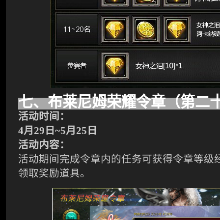
七
、布莱尼姆荣耀令章（第
二
活动时间：
4
月
29
日
~
5
月
25
日
活动内容：
活动期间完成令章内的任务可获得令章等级
领取奖励道具。