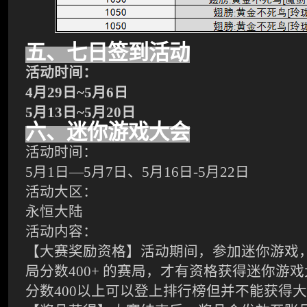
五
、七日签到活动
活动时间：
4
月
29
日
~
5
月
6
日
5
月
13
日
~
5
月
20
日
六
、迷你游戏大会
活动时间：
5
月
1
日
—
5
月
7
日、
5
月
16
日
-
5
月
22
日
活动大区：
永恒大陆
活动内容：
【大赛奖励资格】活动期间，参加迷你游戏
局分数
400+ 的赛局，才有资格获得迷你游
分数400以上可以登上排行榜但并不能获得