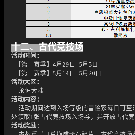
十
二
、古代竞技场
活动时间：
【第一赛季】
4
月
29
日
-
5
月
5
日
【第二赛季】
5
月
14
日
-
5
月20
日
活动大区：
永恒大陆
活动内容：
活动期间达到入场等级的冒险家每日可至
处领取
1张古代竞技场入场券，并开放古代
活动奖励：
古战币（可兑换成长石碎片、古代竞技场