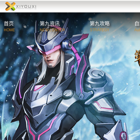
首页
第九资讯
第九攻略
自
HOME
NEW CENTER
STRATEGY
Au
综合资讯
第
官方公告
新
游戏新闻
职
活动新闻
特
玩家必读
游
C