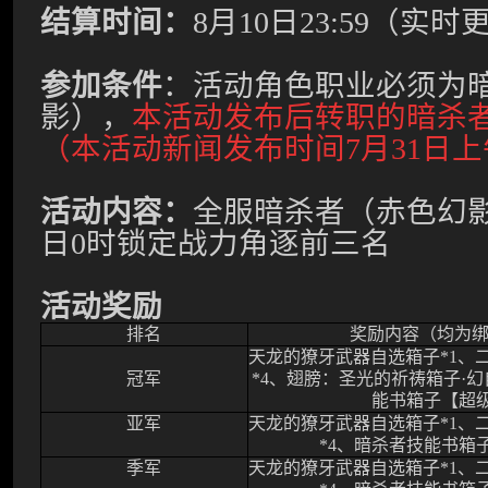
结算时间：
8
月
10
日
23:59
（实时
参加条件
：
活动角色职业必须为
影）
，
本活动发布后转职的暗杀
（本活动新闻发布时间
7
月
31
日上
活动内容：
全服暗杀者（赤色幻
日
0
时锁定战力
角逐前三名
活动奖励
排名
奖励内容（均为
天龙的獠牙武器自选箱子
*1
、
冠军
*4
、翅膀：圣光的祈祷箱子·幻
能书箱子【超
亚军
天龙的獠牙武器自选箱子
*1
、
*4
、暗杀者技能书箱
季军
天龙的獠牙武器自选箱子
*1
、