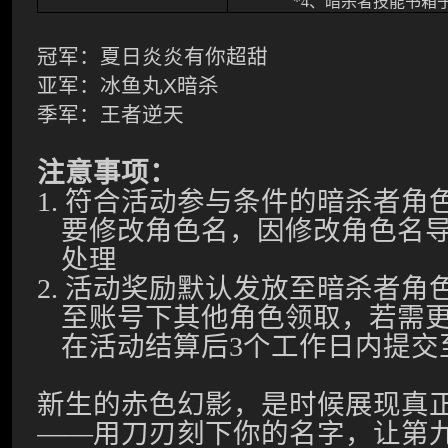
*4
、暗杀者技能书箱
冠军：
夏日炎炎有你超甜
亚军：
冰鱼丸X暗杀
季军：
王者逆天
注意事项：
1.
符合活动参与条件的暗杀者角
要修改角色名，因修改角色名
处理
2.
活动奖励默认发放至暗杀者角
至账号下其他角色领取，若需
在活动结算后
3
个工作日内提交
新生的赤色幻影，是时候展现真
——用刀刃刻下你的名字，让第