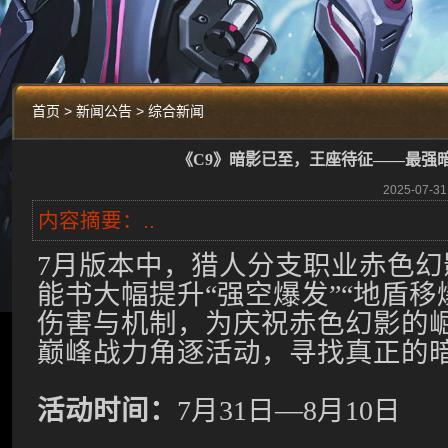
首页 > 新闻公告 > 综合新闻
《C9》暗影已至，王座待征——最强
2025-07
内容摘要：..
7
月版本中，猎人分支职业
赤色幻
能书大幅提升“强空爆发”“地盾移
伤害与机制，为庆祝赤色幻影的
巅峰战力角逐活动，寻找真正的
活动时间：
7
月
31
日
—
8
月
10
日