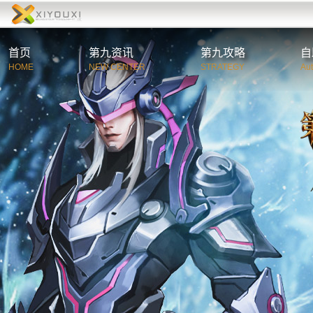
首页
第九资讯
第九攻略
自
HOME
NEW CENTER
STRATEGY
Au
综合资讯
第
官方公告
新
游戏新闻
职
活动新闻
特
玩家必读
游
C