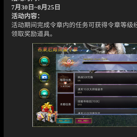
7
月
30
日
~8
月
25
日
活动内容：
活动期间完成令章内的任务可获得令章等级
领取奖励道具。