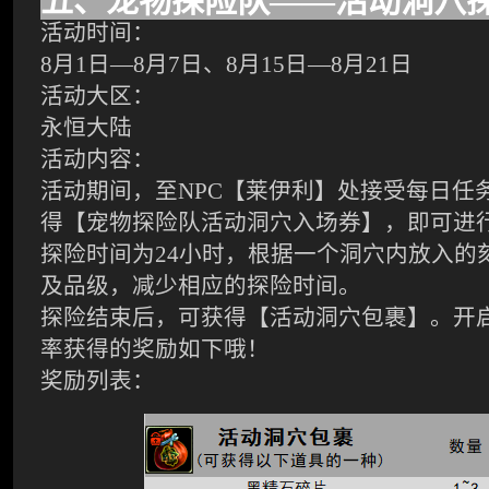
五、宠物探险队——活动洞穴
活动时间：
8
月
1
日—
8
月
7
日、
8
月
15
日—
8
月
21
日
活动大区：
永恒大陆
活动内容：
活动期间，至
NPC
【莱伊利】处接受每日任
得【宠物探险队活动洞穴入场券】，即可进
探险时间为
24
小时，根据一个洞穴内放入的
及品级，减少相应的探险时间。
探险结束后，可获得【活动洞穴包裹】。开
率获得的奖励如下哦！
奖励列表：