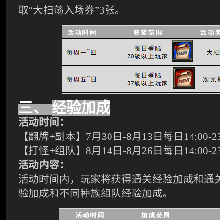
取“大扫荡入场券”
3
张。
三、
经验加成
活动时间：
【翻牌
+
副本】
7
月
30
日
-8
月
13
日每日
14:00-2
【打怪
+
组队】
8
月
14
日
-8
月
26
日每日
14:00-2
活动内容：
活动时间内，玩家将获得通关经验加成和通
验加成和不同种族组队经验加成。