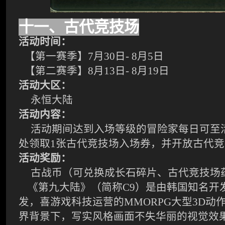
十一、古代竞技场
活动时间：
【第一赛季】7月30日
- 8
月5日
【第二赛季】8月
13
日
- 8
月19日
活动大区：
永恒大陆
活动内容：
活动期间达到入场等级的冒险家每日可至
处领取
1
张古代竞技场入场券，并开放古代竞
活动奖励：
古战币（可兑换成长石碎片、古代竞技场
《第九大陆》（简称
C9
）是由韩国知名开
发，喜游戏科技运营的
MMORPG
大型
3D
动
界背景下，写实风格画面不失华丽的视觉效