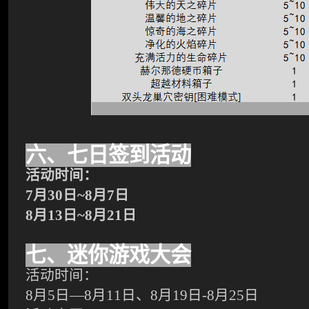
六、七日签到活动
活动时间：
7
月
30
日
~8
月
7
日
8
月
13
日
~8
月
21
日
七、迷你游戏大会
活动时间：
8
月
5
日—
8
月
11
日、
8
月
19
日
-8
月
25
日