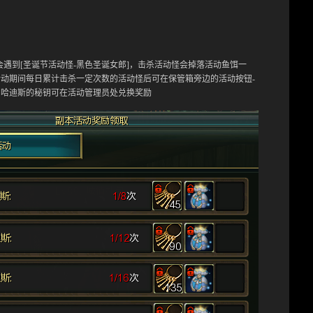
会遇到[圣诞节活动怪
-黑色圣诞女郎]
，击杀活动怪会掉落活动鱼饵一
活动期间每日累计击杀一定次数的活动怪后可在保管箱旁边的活动按钮
-
用哈迪斯的秘钥可在活动管理员处兑换奖励