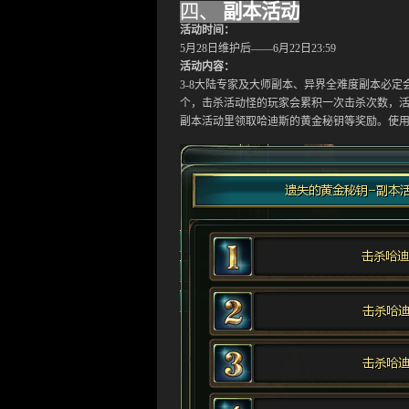
四、
副本活动
活动时间：
5
月
28
日维护后
——
6
月
2
2
日
23:59
活动内容：
3-8大陆专家及大师副本、异界全难度副本必定
个，击杀活动怪的玩家会累积一次击杀次数，
副本活动里领取哈迪斯的黄金秘钥等奖励。使