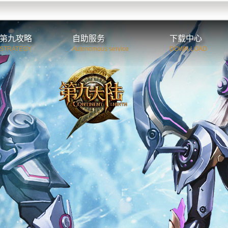
第九攻略
自助服务
下载中心
STRATEGY
Autonomous service
DOWN LOAD
第九世界观
CDkey兑换
客户端与补丁
新手入门
二级密码初始化
游戏视频
职业介绍
游戏原画
特色系统
游戏壁纸
游戏系统
游戏截图
C9资料站