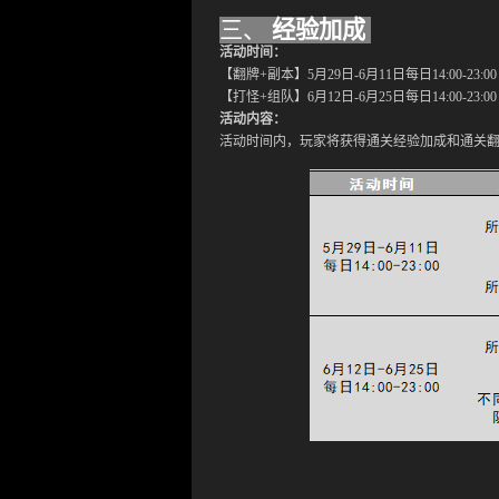
三、
经验加成
活动
时间：
【翻牌
+副本】5
月
29
日
-6
月
11
日
每
日
14:00-23:00
【打怪
+组队】6
月
12
日
-6
月
25
日每日
14:00-23:00
活动
内容：
活动时间内，玩家将获得通关经验加成和通关