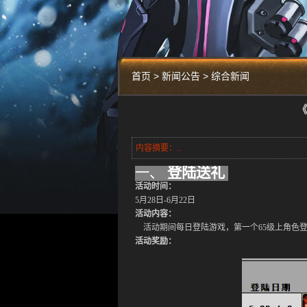
首页 > 新闻公告 > 综合新闻
《
内容摘要：..
一、
登陆送礼
活动
时间：
5
月
28
日
-
6
月
2
2
日
活动
内容：
活动期间每日登陆游戏，第一个
65
级上角色
活动
奖励：