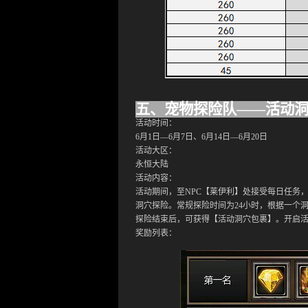
五、宠物探险队
——活动
活动时间：
6月1
日
—6
月7
日、6
月14
日
—6月
20
日
活动大区：
永恒大陆
活动内容：
活动期间，至
NPC【莱伊利】处接受每日任务
洞穴探险。常规探险时间为24小时，根据一个
探险结束后，可获得【活动洞穴包裹】。开启
奖励列表：