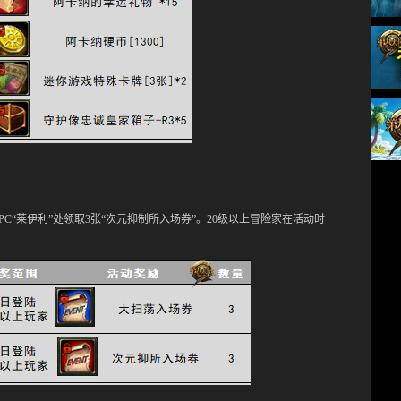
PC“莱伊利”处领取3张“次元抑制所入场券”。20级以上冒险家在活动时