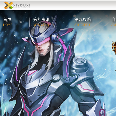
首页
第九资讯
第九攻略
自
HOME
NEW CENTER
STRATEGY
Au
综合资讯
第
官方公告
新
游戏新闻
职
活动新闻
特
玩家必读
游
C