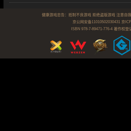
健康游戏忠告：抵制不良游戏 拒绝盗版游戏 注意自我
京公网安备11010502030431
京ICP
ISBN 978-7-89471-776-4 著作