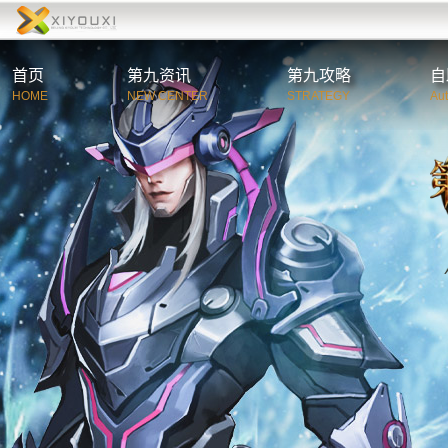
首页
第九资讯
第九攻略
自
HOME
NEW CENTER
STRATEGY
Au
综合资讯
第
官方公告
新
游戏新闻
职
活动新闻
特
玩家必读
游
C