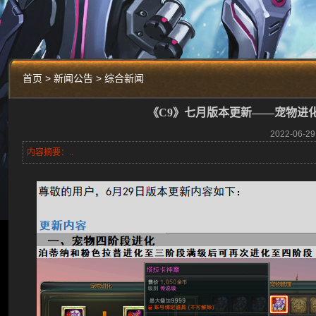
首页 > 新闻公告 > 综合新闻
《C9》七月版本更新——宠物进
2022-06
内容摘要：..