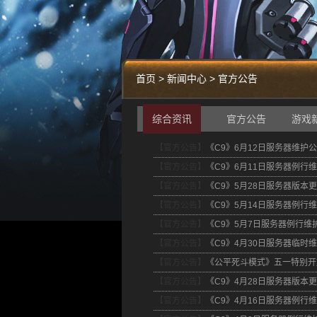
首页 > 新闻中心 > 官方公告
综合资讯
官方公告
游戏
【官方公告】
《C9》6月12日服务器维护
【官方公告】
《C9》6月11日服务器例行
【官方公告】
《C9》5月28日服务器版本
【官方公告】
《C9》5月14日服务器例行
【官方公告】
《C9》5月7日服务器例行维
【官方公告】
《C9》4月30日服务器临时
【官方公告】
《公平死斗模式》五一特别开
【官方公告】
《C9》4月28日服务器版本
【官方公告】
《C9》4月16日服务器例行