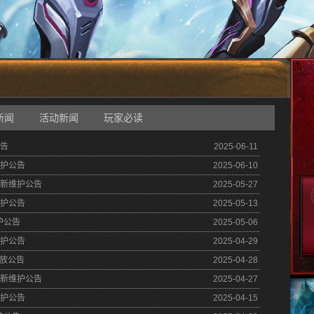
新闻
活动新闻
玩家必读
公告
2025-06-11
维护公告
2025-06-10
更新维护公告
2025-05-27
维护公告
2025-05-13
护公告
2025-05-06
维护公告
2025-04-29
放公告
2025-04-28
更新维护公告
2025-04-27
维护公告
2025-04-15