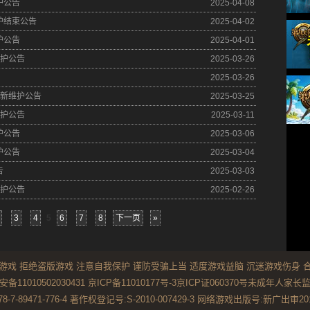
护公告
2025-04-08
护结束公告
2025-04-02
护公告
2025-04-01
维护公告
2025-03-26
2025-03-26
更新维护公告
2025-03-25
维护公告
2025-03-11
护公告
2025-03-06
护公告
2025-03-04
告
2025-03-03
维护公告
2025-02-26
3
4
5
6
7
8
下一页
»
戏 拒绝盗版游戏 注意自我保护 谨防受骗上当 适度游戏益脑 沉迷游戏伤身
备11010502030431
京ICP备11010177号-3
京ICP证060370号
未成年人家长
978-7-89471-776-4 著作权登记号:S-2010-007429-3 网络游戏出版号:新广出审20