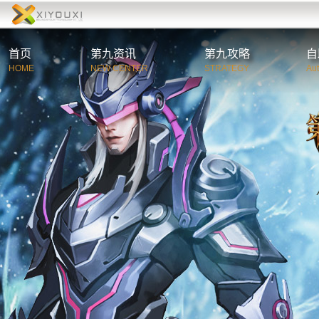
首页
第九资讯
第九攻略
自
HOME
NEW CENTER
STRATEGY
Au
综合资讯
第
官方公告
新
游戏新闻
职
活动新闻
特
玩家必读
游
C