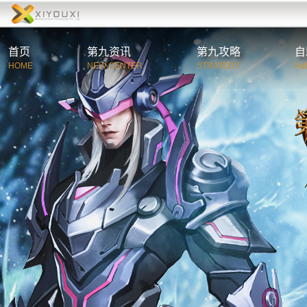
首页
第九资讯
第九攻略
自
HOME
NEW CENTER
STRATEGY
Au
综合资讯
第
官方公告
新
游戏新闻
职
活动新闻
特
玩家必读
游
C