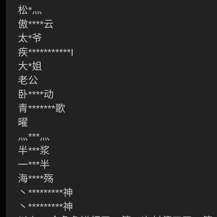
松*灬
傲****云
太*爷
疾***********I
大*姐
老公
卧****动
青*******歌
曜
灬***灬
半***浆
一***半
海****殇
丶*********神
丶*********神