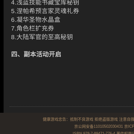
4.浅蓝技能书藏宝库秘钥
5.涅帕希预言家灵魂礼券
6.凝华圣物水晶盒
7.角色栏扩充券
8.大陆军官的至高秘钥
四、副本活动开启
健康游戏忠告：抵制不良游戏 拒绝盗版游戏 注意自我
京公网安备11010502030431
京ICP
ISBN 978-7-89471-776-4 著作