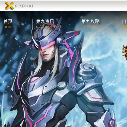
首页
第九资讯
第九攻略
自
HOME
NEW CENTER
STRATEGY
Au
综合资讯
第
官方公告
新
游戏新闻
职
活动新闻
特
玩家必读
游
C