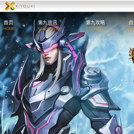
首页
第九资讯
第九攻略
自
HOME
NEW CENTER
STRATEGY
Au
综合资讯
第
官方公告
新
游戏新闻
职
活动新闻
特
玩家必读
游
C